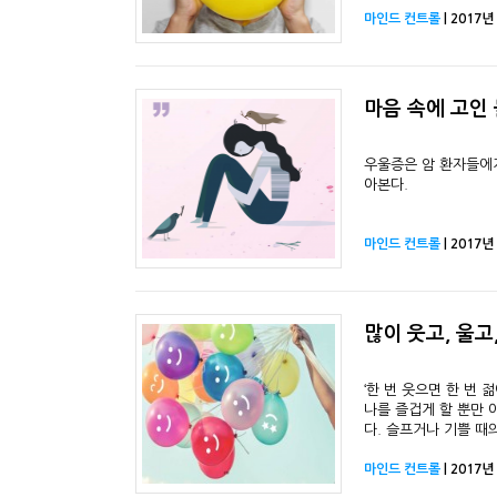
마인드 컨트롤
| 2017년
마음 속에 고인 
우울증은 암 환자들에게
아본다.
마인드 컨트롤
| 2017년
많이 웃고, 울고
‘한 번 웃으면 한 번 
나를 즐겁게 할 뿐만 
다. 슬프거나 기쁠 때
마인드 컨트롤
| 2017년