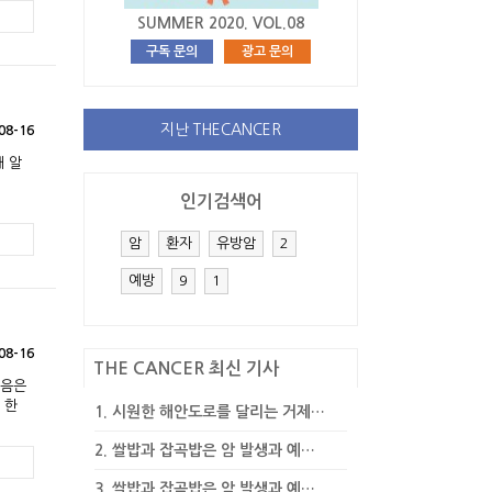
SUMMER 2020. VOL.08
구독 문의
광고 문의
지난 THECANCER
08-16
해 알
인기검색어
암
환자
유방암
2
예방
9
1
08-16
THE CANCER 최신 기사
웃음은
 한
1.
시원한 해안도로를 달리는 거제…
2.
쌀밥과 잡곡밥은 암 발생과 예…
3.
쌀밥과 잡곡밥은 암 발생과 예…