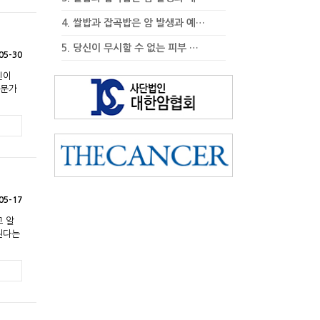
4.
쌀밥과 잡곡밥은 암 발생과 예…
5.
당신이 무시할 수 없는 피부 …
05-30
신이
전문가
05-17
고 알
된다는