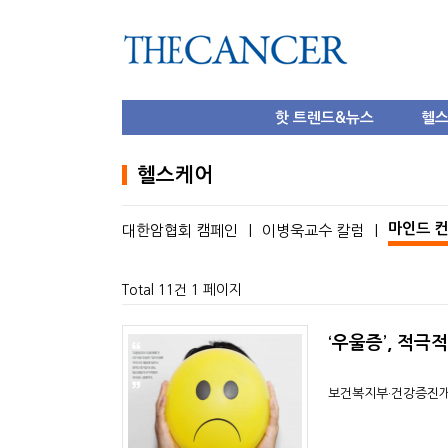
핫 트렌드&뉴스
헬
헬스케어
마인드 
대한암협회 캠페인
|
이병욱교수 칼럼
|
Total 11건
1 페이지
‘우울증’, 적극
보건복지부·건강증진개