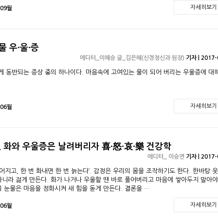
자세히보기
 09월
물 우·울·증
에디터_이혜승 글_김은혜(신경정신과 원장)
기자 | 2017-
 동반되는 증상 중의 하나이다. 마음속에 고여있는 물이 되어 버리는 우울증에 대
자세히보기
 06월
, 화와 우울증은 날려버리자 喜·怒·哀·樂 건강학
에디터_ 이승연
기자 | 2017-
젊어지고, 한 번 화내면 한 번 늙는다’. 감정은 우리의 몸을 조작하기도 한다. 한바탕 
아니라 젊게 만든다. 화가 나거나 우울할 땐 바로 풀어버리고 마음에 쌓아두지 말아야
의 눈물은 마음을 정화시켜 새 힘을 돋게 만든다. 결론을 …
자세히보기
 06월