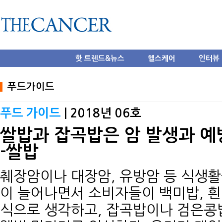
핫 트렌드&뉴스
헬스케어
인터뷰
푸드가이드
푸드 가이드
| 2018년 06호
쌀밥과 잡곡밥은 암 발생과 예
-쌀밥
췌장암이나 대장암, 유방암 등 식생활
이 늘어나면서 소비자들이 백미밥, 흰
식으로 생각하고, 잡곡밥이나 검은콩밥